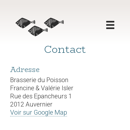
Contact
Cartes
Brasserie
Adresse
Vins
Boissons
Brasserie du Poisson
Francine & Valérie Isler
Nos salles
Rue des Epancheurs 1
2012 Auvernier
Banquets
Voir sur Google Map
Avant-goût