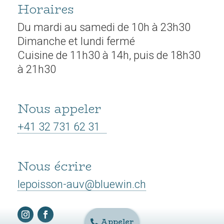
Ambiances
Horaires
Contact
Du mardi au samedi de 10h à 23h30
Dimanche et lundi fermé
Cuisine de 11h30 à 14h, puis de 18h30
à 21h30
Nous appeler
+41 32 731 62 31
Nous écrire
lepoisson-auv@bluewin.ch


Appeler
Appeler